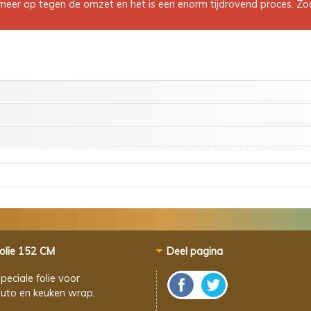
eer op tegen de omzet en het is een enorm tijdrovend proces. Zodo
olie 152 CM
Deel pagina
peciale folie voor
uto en keuken wrap.