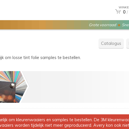
WINKE
0
/
Grote voorraad
Snel
Catalogus
ijk om losse tint folie samples te bestellen.
ijk om kleurenwaaiers en samples te bestellen. De 3M kleurenwaaie
aiers worden tijdelijk niet meer geproduceerd. Avery kon ook niet 