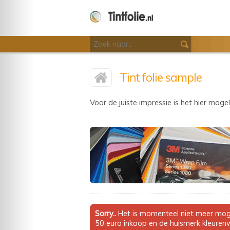
Tint folie sample
Voor de juiste impressie is het hier mogel
Sorry..
Het is momenteel niet meer mogel
50 euro inkoop en de huismerk kleurenwa