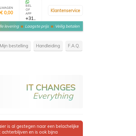
BEL
LWAGEN
OF
Klantenservice
€ 0,00
APP
+31..
le levering
Laagste prijs
Veilig betalen
Mijn bestelling
Handleiding
F.A.Q.
IT CHANGES
Everything
r is al gestegen naar een belachelijke
achterblijven en is ook bijna