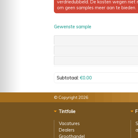
verdriedubbeld. De kosten wegen niet m
om geen samples meer aan te bieden.
Gewenste sample
Subtotaal:
€0.00
© Copyright 2026
Tintfolie
F
Vacatures
S
Dealers
a
Groothandel