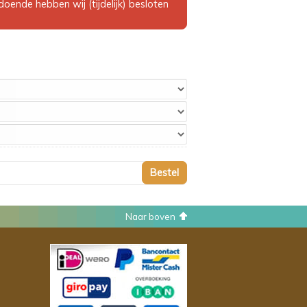
ende hebben wij (tijdelijk) besloten
Naar boven